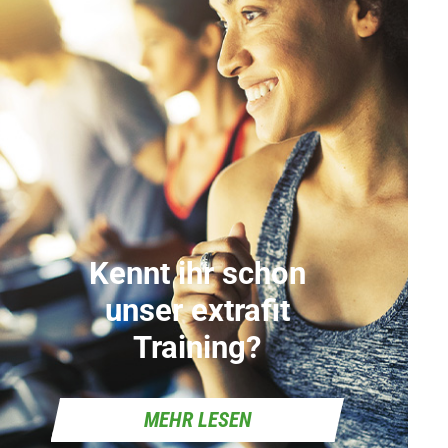
Kennt ihr schon
unser extrafit
Training?
MEHR LESEN