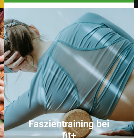
Faszientraining bei
fit+